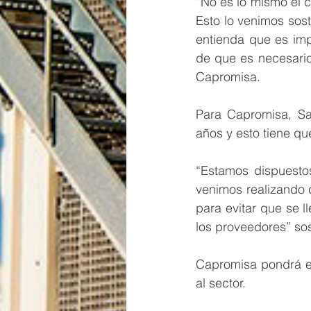
“No es lo mismo el 
Esto lo venimos sos
entienda que es imp
de que es necesario
Capromisa.
Para Capromisa, Sa
años y esto tiene q
“Estamos dispuesto
venimos realizando c
para evitar que se 
los proveedores” so
Capromisa pondrá en
al sector.