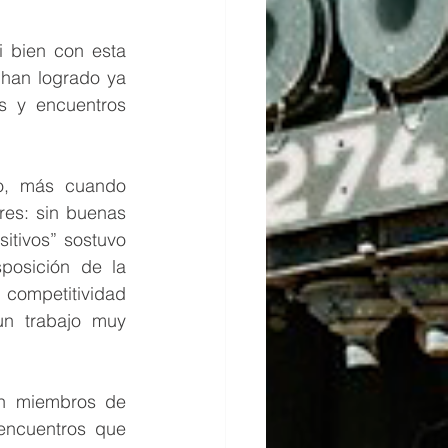
 bien con esta 
han logrado ya 
s y encuentros 
o, más cuando 
es: sin buenas 
itivos” sostuvo 
osición de la 
competitividad 
un trabajo muy 
n miembros de 
encuentros que 